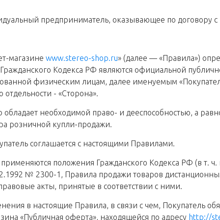
дуальный предприниматель, оказывающее по договору с П
нет-магазине
www.stereo-shop.ru
» (далее — «Правила») оп
437 Гражданского Кодекса РФ являются официальной публич
сованной физическим лицам, далее именуемым «Покупател
 отдельности - «Сторона».
что обладает необходимой право- и дееспособностью, а ра
ра розничной купли-продажи.
купатель соглашается с настоящими Правилами.
применяются положения Гражданского Кодекса РФ (в т. ч. 
.02.1992 № 2300-1, Правила продажи товаров дистанцион
правовые акты, принятые в соответствии с ними.
менения в настоящие Правила, в связи с чем, Покупатель о
зина «Публичная оферта», находящейся по адресу
http://s