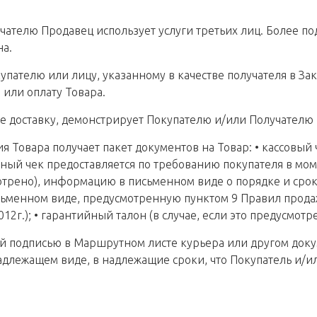
учателю Продавец использует услуги третьих лиц. Более п
на.
упателю или лицу, указанному в качестве получателя в За
или оплату Товара.
ее доставку, демонстрирует Покупателю и/или Получателю
ия Товара получает пакет документов на Товар: • кассов
рный чек предоставляется по требованию покупателя в мом
мотрено), информацию в письменном виде о порядке и сроке
сьменном виде, предусмотренную пунктом 9 Правил прод
г.); • гарантийный талон (в случае, если это предусмотре
ей подписью в Маршрутном листе курьера или другом док
надлежащем виде, в надлежащие сроки, что Покупатель и/