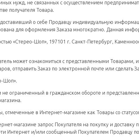
иных нужд, не связанных с осуществлением предпринимате
стве получателя Товара.
едоставивший о себе Продавцу индивидуальную информац
льзована для оформления Заказа многократно. Данная инф
ью «Стерео-Шоп», 197101 г. Санкт-Петербург, Каменноостр
атель может ознакомиться с представленными Товарами, и
ров, отправить Заказ по электронной почте или сделать З
о-Шоп».
и не ограниченный в гражданском обороте и представлен
магазина.
, отмеченные в Интернет-магазине как Товары со статусо
нет-магазине запрос Покупателя на покупку и доставку п
ти Интернет и/или сообщенный Покупателем Продавцу по т