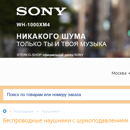
Москва:
+
Накладные
Наушники
>
>
Беспроводные наушники с шумоподавлением 