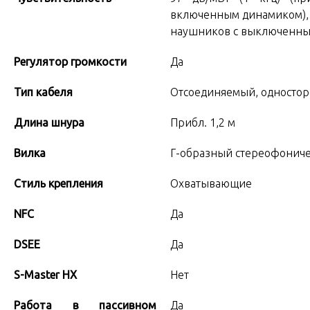
включенным динамиком), 9
наушников с выключенны
Регулятор громкости
Да
Тип кабеля
Отсоединяемый, односто
Длина шнура
Прибл. 1,2 м
Вилка
Г-образный стереофонич
Cтиль крепления
Охватывающие
NFC
Да
DSEE
Да
S-Master HX
Нет
Работа в пассивном
Да