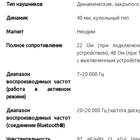
Тип наушников
Динамические, закрытого
Динамик
40 мм, купольный тип
Магнит
Неодим
Полное сопротивление
22 Ом (при подключен
устройством), 48 Ом (при
с выключенным устройств
Диапазон
7–20 000 Гц
воспроизводимых частот
(
работа в активном
режиме
)
Диапазон
20–20 000 Гц (частота дис
воспроизводимых частот
(
соединение Bluetooth®
)
Чувствительность
97 дБ/мВт (1 кГц) (п