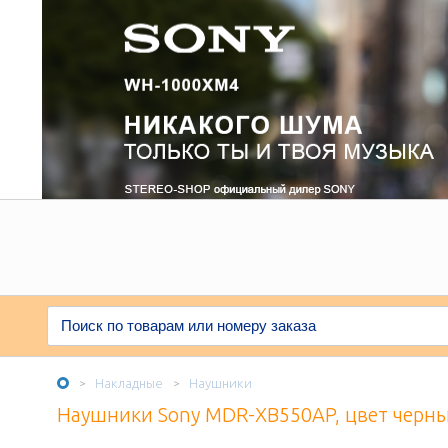
Накладные
Наушники
>
>
Наушники Sony MDR-XB550AP, цвет черн