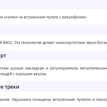
м кнопки на встроенном пульте с микрофоном.
 BASS. Эта технология делает низкочастотные звуки бога
орт
гким ушным накладкам и регулируемому металлическом
 людей с хорошим вкусом.
е треки
учания. Наушники оснащены встроенным пультом и микро