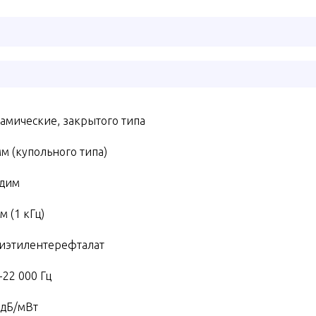
амические, закрытого типа
мм (купольного типа)
дим
м (1 кГц)
иэтилентерефталат
-22 000 Гц
 дБ/мВт