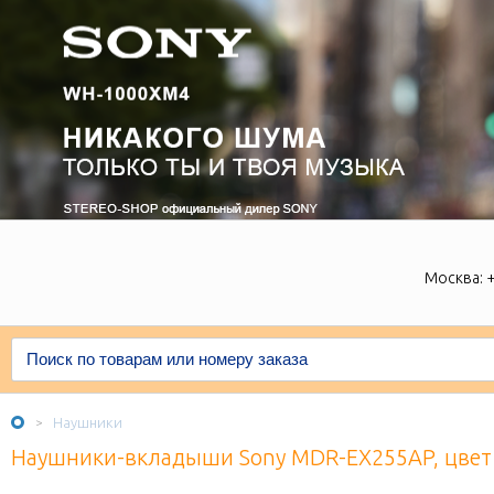
Москва:
+
Наушники
>
Наушники-вкладыши Sony MDR-EX255AP, цвет