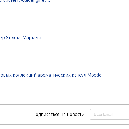
 систем Audioengine A5+
нер Яндекс.Маркета
новых коллекций ароматических капсул Moodo
Подписаться на новости