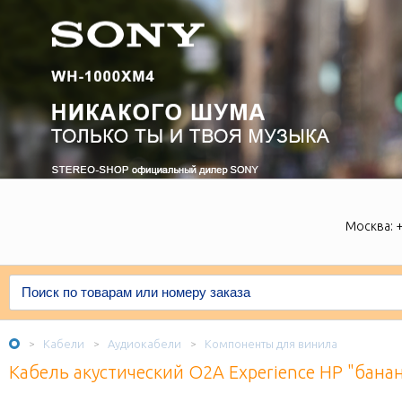
Москва:
+
Кабели
Аудиокабели
Компоненты для винила
>
>
>
Кабель акустический O2A Experience HP "бана