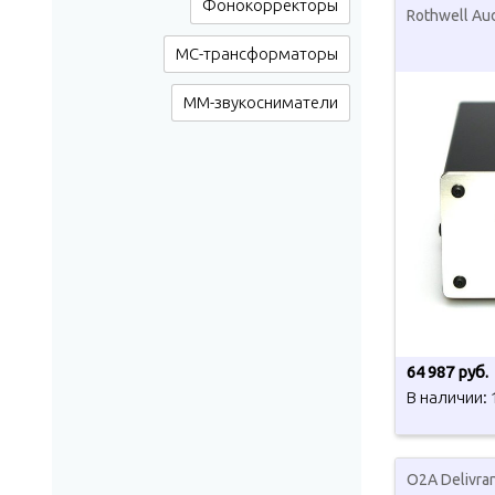
Фонокорректоры
Rothwell Au
МС-трансформаторы
ММ-звукосниматели
64 987 руб.
В наличии: 
O2A Delivran