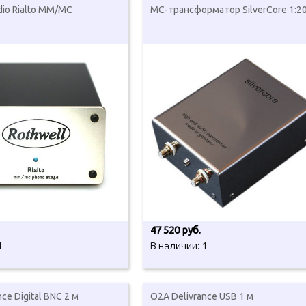
dio Rialto MM/МС
МС-трансформатор SilverCore 1:2
47 520 руб.
1
В наличии: 1
ce Digital BNC 2 м
O2A Delivrance USB 1 м