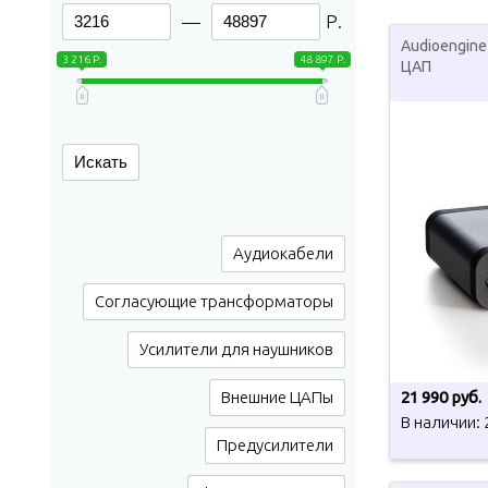
—
Р.
Audioengin
3 216 Р.
48 897 Р.
ЦАП
Искать
Аудиокабели
Согласующие трансформаторы
Усилители для наушников
Внешние ЦАПы
21 990 руб.
В наличии: 
Предусилители