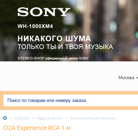
Москва:
+
Кабели
Аудиокабели
Компоненты для винила
>
>
>
O2A Experience RCA 1 м