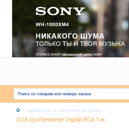
Аудиокабели
Компоненты для винила
>
>
O2A Quintessence Digital RCA 1 м