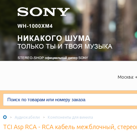
Москва:
+
Аудиокабели
Компоненты для винила
>
>
TCI Asp RCA - RCA кабель межблочный, стерео