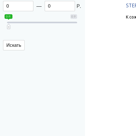
STE
—
Р.
К со
0 Р.
0 Р.
Искать